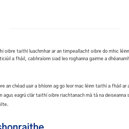
Safety Net Agreements
cost claims on behalf of State
authorities, however so
incurred, as delegated to by
Government.
thí oibre taithí luachmhar ar an timpeallacht oibre do mhic léi
aiticiúil a fháil, cabhraíonn siad leo roghanna gairme a dhéanam
ibre an chéad uair a bhíonn ag go leor mac léinn taithí a fháil ar
 agus eagrú clár taithí oibre riachtanach má tá na deiseanna 
lte.
shonraithe