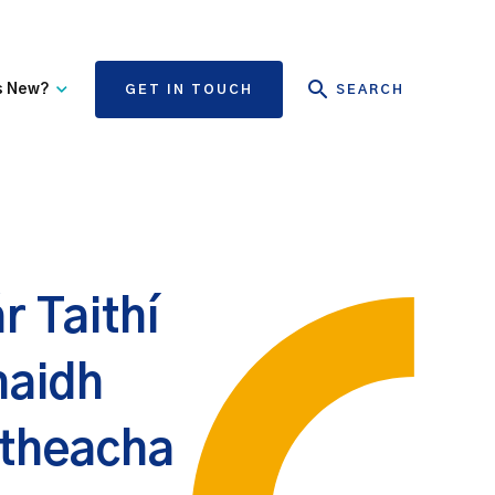
s New?
GET IN TOUCH
SEARCH
tate Authority Learning
Risk Management
nd Events
The State Claims Agency
provides risk management
ews and Information
advice and assistance to
State authorities, on whose
r Taithí
behalf we manage personal
injury and third-party
property damage claims.
haidh
itheacha