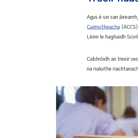
Agus é sin san áireamh
Cuimsitheacha
(ACCS) a
Léinn le haghaidh Scoi
Cabhróidh an treoir seo
na rialuithe riachtanac