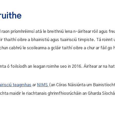
ruithe
raon príomhréimsí atá le breithniú lena n-áirítear róil agus fr
r thaithí oibre a bhainistiú agus tuairisciú timpiste. Tá roinnt ui
chun cabhrú le scoileanna a gcláir taithí oibre a chur ar fáil go
nta ó foilsíodh an leagan roimhe seo in 2016. Áirítear ar na hat
airisciú teagmhas
ar
NIMS
(an Córas Náisiúnta um Bainistíoc
achta maidir le riachtanais ghrinnfhiosrúcháin an Gharda Síochá