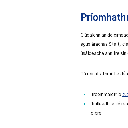
Príomhath
Clúdaíonn an doiciméad 
agus árachas Stáit, clái
úsáideacha ann freisin 
Tá roinnt athruithe déa
Treoir maidir le
tu
Tuilleadh soiléire
oibre