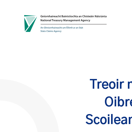
Skip to content
Treoir 
Oibr
Scoilea