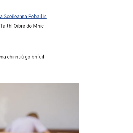
 Scoileanna Pobail is
 Taithí Oibre do Mhic
ena chinntiú go bhfuil