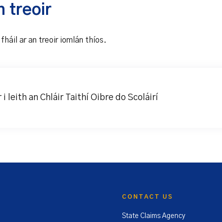
 treoir
 fháil ar an treoir iomlán thíos.
 i leith an Chláir Taithí Oibre do Scoláirí
CONTACT US
State Claims Agency