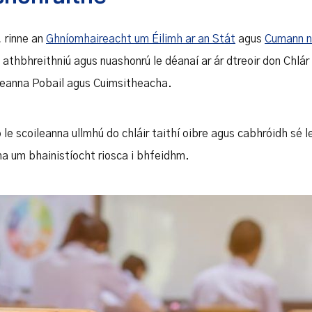
, rinne an
Ghníomhaireacht um Éilimh ar an Stát
agus
Cumann na
thbhreithniú agus nuashonrú le déanaí ar ár dtreoir don Chlár
leanna Pobail agus Cuimsitheacha.
 le scoileanna ullmhú do chláir taithí oibre agus cabhróidh sé l
ha um bhainistíocht riosca i bhfeidhm.