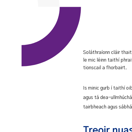
Soláthraíonn cláir thai
le mic léinn taithí phr
tionscail a fhorbairt.
Is minic gurb í taithí o
agus tá dea-ullmhúchán
tairbheach agus sábhái
Treoir nua