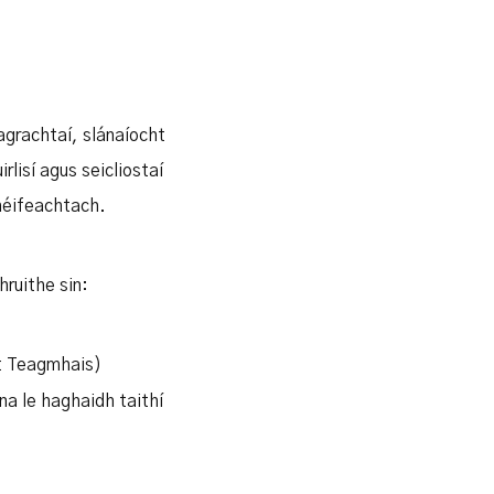
eagrachtaí, slánaíocht
rlisí agus seicliostaí
 héifeachtach.
hruithe sin:
ht Teagmhais)
na le haghaidh taithí