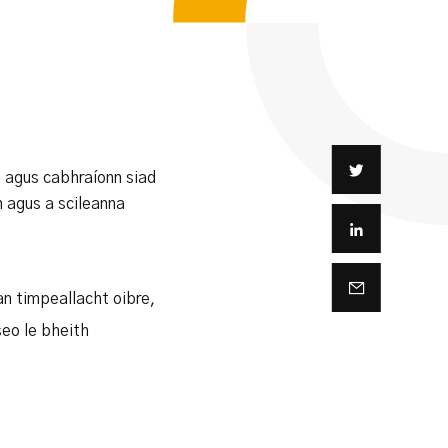
nn agus cabhraíonn siad
h agus a scileanna
 an timpeallacht oibre,
seo le bheith